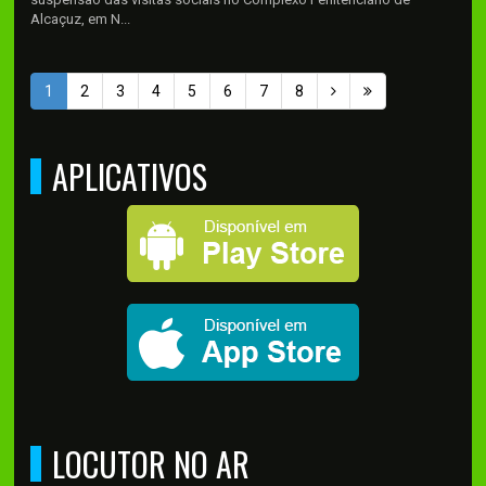
Alcaçuz, em N...
1
2
3
4
5
6
7
8
APLICATIVOS
LOCUTOR NO AR