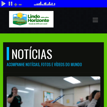
ASTS
IAS
IA
NOTÍCIAS
RAMAÇÃO
TOS
ACOMPANHE NOTÍCIAS, FOTOS E VÍDEOS DO MUNDO
E
E
ATO