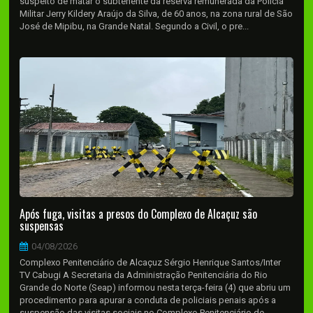
suspeito de matar o subtenente da reserva remunerada da Polícia
Militar Jerry Kildery Araújo da Silva, de 60 anos, na zona rural de São
José de Mipibu, na Grande Natal. Segundo a Civil, o pre...
Após fuga, visitas a presos do Complexo de Alcaçuz são
suspensas
04/08/2026
Complexo Penitenciário de Alcaçuz Sérgio Henrique Santos/Inter
TV Cabugi A Secretaria da Administração Penitenciária do Rio
Grande do Norte (Seap) informou nesta terça-feira (4) que abriu um
procedimento para apurar a conduta de policiais penais após a
suspensão das visitas sociais no Complexo Penitenciário de