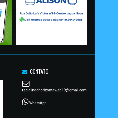
CONTATO
radiolindohorizonteweb19@gmail.com
WhatsApp