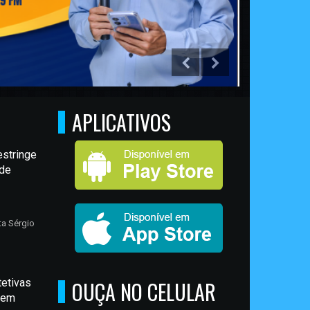
LIGAD
APLICATIVOS
stringe
 de
ta Sérgio
tetivas
OUÇA NO CELULAR
 em