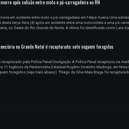
 morre após colisão entre moto e pá-carregadeira no RN
morre em acidente entre moto e pá-carregadeira em Felipe Guerra Uma adole
desta terça-feira (4) após um acidente entre uma motocicleta e uma pá-carr
uerra, no Oeste do Rio Grande do Norte. A vítima foi identificada como Lara Ga
itenciária na Grande Natal é recapturado; sete seguem foragidos
i recapturado pela Polícia Penal Divulgação A Polícia Penal recapturou na man
dos 11 fugitivos da Penitenciária Estadual Rogério Coutinho Madruga, em Nísia 
uem foragidos (veja mais abaixo). Thiago da Silva Maia Braga foi recapturado 