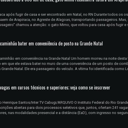
aca após fugir de casa e ser encontrado em Natal, no RN Durante todos os os
saem de Arapiraca, no Agreste de Alagoas, transportando passageiros. Mas, 
passageiro" chamou a atenção: o gato Mimo, que voltou para casa após fugir e 
caminhão bater em conveniência de posto na Grande Natal
caminhão em conveniência na Grande Natal Um homem morreu na noite desta 
ão em que ele estava bater no muro de uma conveniência de um posto de comb
Grande Natal. Ele era passageiro do veículo. A vítima foi identificada como L
vagas em cursos técnicos e superiores; veja como se inscrever
o Henrique Santos/Inter TV Cabugi/ARQUIVO O Instituto Federal do Rio Grand
scrições abertas para dois processos seletivos que, juntos, ofertam 241 vag
ores, nas modalidades presencial e a distância (EaD), com ingresso no segu