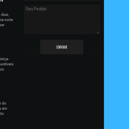
 dias,
na noite
ser
ENVIAR
terça-
ustíveis
uiz
e do
as em
ndo