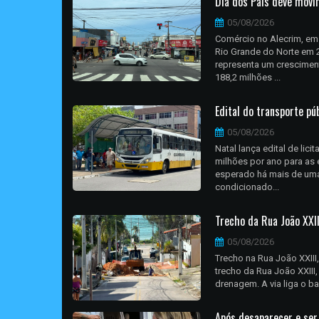
Dia dos Pais deve movi
05/08/2026
Comércio no Alecrim, em
Rio Grande do Norte em 2
representa um cresciment
188,2 milhões ...
Edital do transporte pú
05/08/2026
Natal lança edital de lic
milhões por ano para as 
esperado há mais de uma 
condicionado...
Trecho da Rua João XXI
05/08/2026
Trecho na Rua João XXIII,
trecho da Rua João XXIII
drenagem. A via liga o bai
Após desaparecer e ser