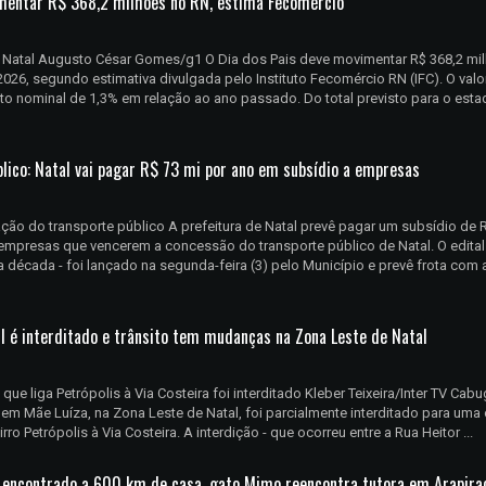
mentar R$ 368,2 milhões no RN, estima Fecomércio
 Natal Augusto César Gomes/g1 O Dia dos Pais deve movimentar R$ 368,2 mi
026, segundo estimativa divulgada pelo Instituto Fecomércio RN (IFC). O valo
o nominal de 1,3% em relação ao ano passado. Do total previsto para o esta
blico: Natal vai pagar R$ 73 mi por ano em subsídio a empresas
itação do transporte público A prefeitura de Natal prevê pagar um subsídio de 
empresas que vencerem a concessão do transporte público de Natal. O edital 
década - foi lançado na segunda-feira (3) pelo Município e prevê frota com a
II é interditado e trânsito tem mudanças na Zona Leste de Natal
 que liga Petrópolis à Via Costeira foi interditado Kleber Teixeira/Inter TV Cab
, em Mãe Luíza, na Zona Leste de Natal, foi parcialmente interditado para uma
rro Petrópolis à Via Costeira. A interdição - que ocorreu entre a Rua Heitor ...
 encontrado a 600 km de casa, gato Mimo reencontra tutora em Arapira