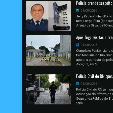
Polícia prende suspeit
04/08/2026
Jerry Kildery tinha 60 an
nesta terça-feira (4) o s
Araújo da Silva, de 60 an
Após fuga, visitas a p
04/08/2026
Complexo Penitenciário d
Penitenciária do Rio Gra
apurar a conduta de poli
Alcaçuz, em N...
Polícia Civil do RN ope
04/08/2026
Polícia Civil do RN tem 
ocupação do efetivo da P
Segurança Pública do Bra
feira ...