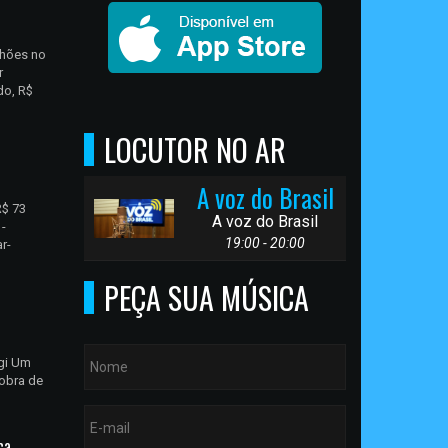
lhões no
r
do, R$
LOCUTOR NO AR
A voz do Brasil
R$ 73
A voz do Brasil
-
19:00 - 20:00
r-
PEÇA SUA MÚSICA
ugi Um
 obra de
ca