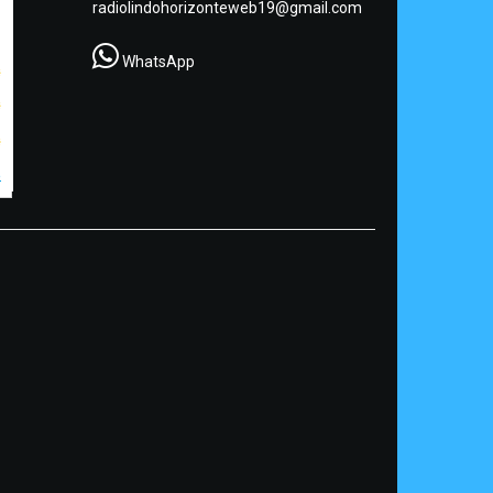
radiolindohorizonteweb19@gmail.com
WhatsApp