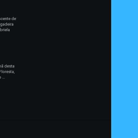
scente de
egadeira
briela
hã desta
Floresta,
...