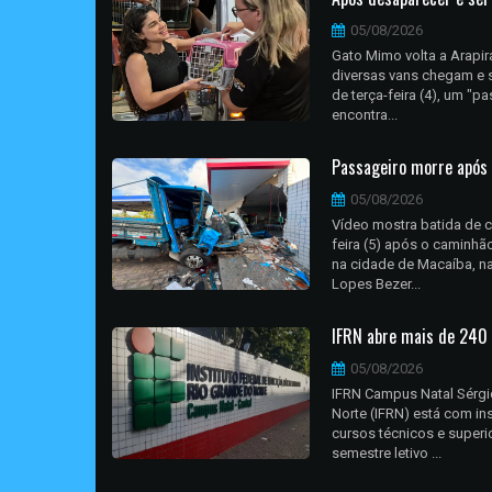
05/08/2026
Gato Mimo volta a Arapir
diversas vans chegam e 
de terça-feira (4), um "
encontra...
Passageiro morre após 
05/08/2026
Vídeo mostra batida de 
feira (5) após o caminh
na cidade de Macaíba, na 
Lopes Bezer...
IFRN abre mais de 240 
05/08/2026
IFRN Campus Natal Sérgi
Norte (IFRN) está com in
cursos técnicos e superi
semestre letivo ...