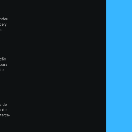
endeu
dery
e...
ação
 para
 de
a de
s de
terça-