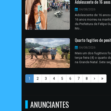
Adolescente de 16 anos
04/08/2026
Adolescente de 16 anos 
16 anos morreu na manhã 
da Prefeitura de Felipe G
Mo...
Quarto fugitivo de pen
04/08/2026
Mais um dos fugitivos fo
terça-feira (4) o quarto 
na Grande Natal. Sete seg
1
2
3
4
5
6
7
8
ANUNCIANTES