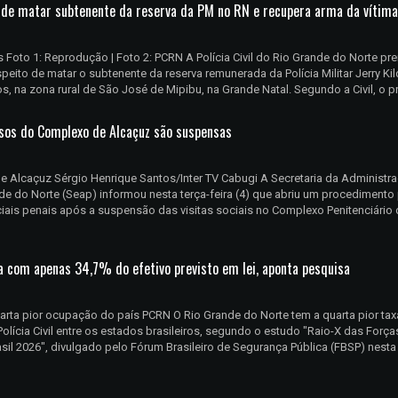
o de matar subtenente da reserva da PM no RN e recupera arma da vítima
os Foto 1: Reprodução | Foto 2: PCRN A Polícia Civil do Rio Grande do Norte pr
uspeito de matar o subtenente da reserva remunerada da Polícia Militar Jerry Kil
os, na zona rural de São José de Mipibu, na Grande Natal. Segundo a Civil, o pr
resos do Complexo de Alcaçuz são suspensas
e Alcaçuz Sérgio Henrique Santos/Inter TV Cabugi A Secretaria da Administr
nde do Norte (Seap) informou nesta terça-feira (4) que abriu um procedimento
ciais penais após a suspensão das visitas sociais no Complexo Penitenciário
ra com apenas 34,7% do efetivo previsto em lei, aponta pesquisa
quarta pior ocupação do país PCRN O Rio Grande do Norte tem a quarta pior tax
olícia Civil entre os estados brasileiros, segundo o estudo "Raio-X das Força
sil 2026", divulgado pelo Fórum Brasileiro de Segurança Pública (FBSP) nesta 