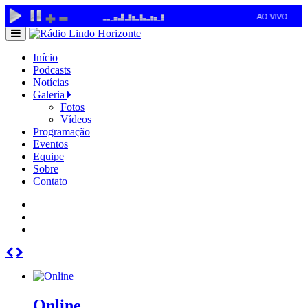
Início
Podcasts
Notícias
Galeria
Fotos
Vídeos
Programação
Eventos
Equipe
Sobre
Contato
Online